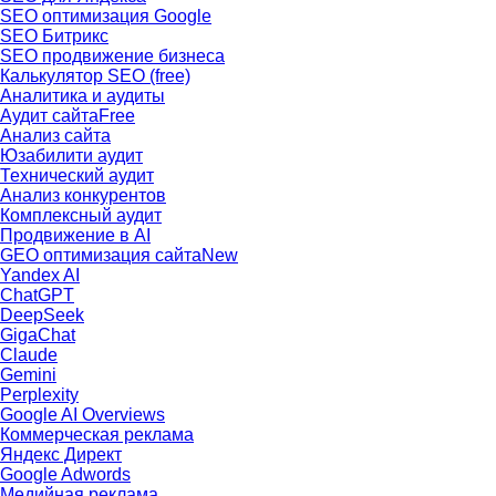
SEO оптимизация Google
SEO Битрикс
SEO продвижение бизнеса
Калькулятор SEO (free)
Аналитика и аудиты
Аудит сайта
Free
Анализ сайта
Юзабилити аудит
Технический аудит
Анализ конкурентов
Комплексный аудит
Продвижение в AI
GEO оптимизация сайта
New
Yandex AI
ChatGPT
DeepSeek
GigaChat
Claude
Gemini
Perplexity
Google AI Overviews
Коммерческая реклама
Яндекс Директ
Google Adwords
Медийная реклама