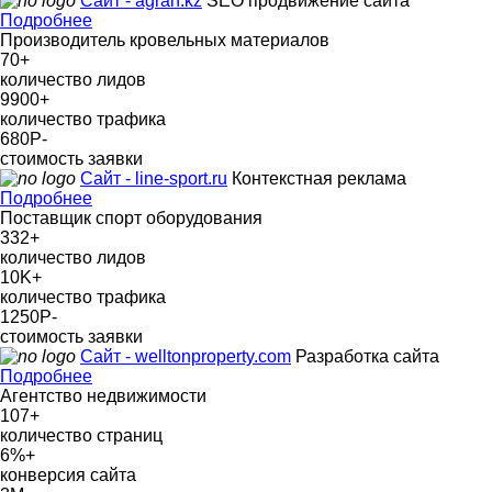
Сайт - agran.kz
SEO продвижение сайта
Подробнее
Производитель кровельных материалов
70
+
количество лидов
9900
+
количество трафика
680Р
-
стоимость заявки
Сайт - line-sport.ru
Контекстная реклама
Подробнее
Поставщик спорт оборудования
332
+
количество лидов
10K
+
количество трафика
1250Р
-
стоимость заявки
Сайт - welltonproperty.com
Разработка сайта
Подробнее
Агентство недвижимости
107
+
количество страниц
6%
+
конверсия сайта