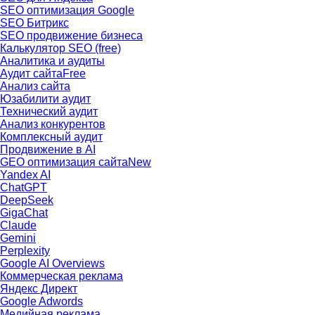
SEO оптимизация Google
SEO Битрикс
SEO продвижение бизнеса
Калькулятор SEO (free)
Аналитика и аудиты
Аудит сайта
Free
Анализ сайта
Юзабилити аудит
Технический аудит
Анализ конкурентов
Комплексный аудит
Продвижение в AI
GEO оптимизация сайта
New
Yandex AI
ChatGPT
DeepSeek
GigaChat
Claude
Gemini
Perplexity
Google AI Overviews
Коммерческая реклама
Яндекс Директ
Google Adwords
Медийная реклама