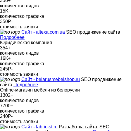
356
+
количество лидов
15K
+
количество трафика
350Р
-
стоимость заявки
Сайт - altexa.com.ua
SEO продвижение сайта
Подробнее
Юридическая компания
354
+
количество лидов
16К
+
количество трафика
245Р
-
стоимость заявки
Сайт - belarusmebelshop.ru
SEO продвижение
сайта
Подробнее
Online-магазин мебели из белорусии
1302
+
количество лидов
7700
+
количество трафика
240Р
-
стоимость заявки
Сайт - fabric-st.ru
Разработка сайта; SEO