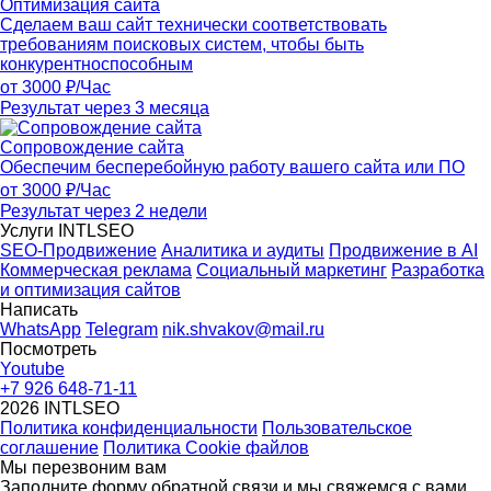
Оптимизация сайта
Сделаем ваш сайт технически соответствовать
требованиям поисковых систем, чтобы быть
конкурентноспособным
от 3000 ₽/Час
Результат через 3 месяца
Сопровождение сайта
Обеспечим бесперебойную работу вашего сайта или ПО
от 3000 ₽/Час
Результат через 2 недели
Услуги INTLSEO
SEO-Продвижение
Аналитика и аудиты
Продвижение в AI
Коммерческая реклама
Социальный маркетинг
Разработка
и оптимизация сайтов
Написать
WhatsApp
Telegram
nik.shvakov@mail.ru
Посмотреть
Youtube
+7 926 648-71-11
2026 INTLSEO
Политика конфиденциальности
Пользовательское
соглашение
Политика Cookie файлов
Мы перезвоним вам
Заполните форму обратной связи и мы свяжемся с вами