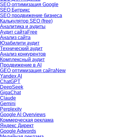
SEO оптимизация Google
SEO Битрикс
SEO продвижение бизнеса
Калькулятор SEO (free)
Аналитика и аудиты
Аудит сайта
Free
Анализ сайта
Юзабилити аудит
Технический аудит
Анализ конкурентов
Комплексный аудит
Продвижение в AI
GEO оптимизация сайта
New
Yandex AI
ChatGPT
DeepSeek
GigaChat
Claude
Gemini
Perplexity
Google AI Overviews
Коммерческая реклама
Яндекс Директ
Google Adwords
Медийная реклама