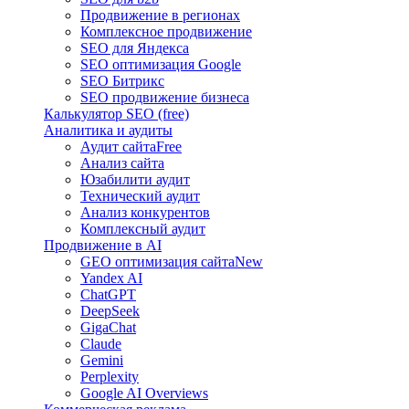
Продвижение в регионах
Комплексное продвижение
SEO для Яндекса
SEO оптимизация Google
SEO Битрикс
SEO продвижение бизнеса
Калькулятор SEO (free)
Аналитика и аудиты
Аудит сайта
Free
Анализ сайта
Юзабилити аудит
Технический аудит
Анализ конкурентов
Комплексный аудит
Продвижение в AI
GEO оптимизация сайта
New
Yandex AI
ChatGPT
DeepSeek
GigaChat
Claude
Gemini
Perplexity
Google AI Overviews