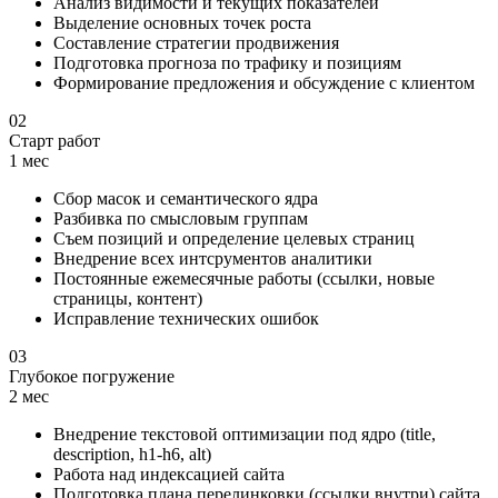
Анализ видимости и текущих показателей
Выделение основных точек роста
Составление стратегии продвижения
Подготовка прогноза по трафику и позициям
Формирование предложения и обсуждение с клиентом
02
Старт работ
1 мес
Сбор масок и семантического ядра
Разбивка по смысловым группам
Съем позиций и определение целевых страниц
Внедрение всех интсрументов аналитики
Постоянные ежемесячные работы (ссылки, новые
страницы, контент)
Исправление технических ошибок
03
Глубокое погружение
2 мес
Внедрение текстовой оптимизации под ядро (title,
description, h1-h6, alt)
Работа над индексацией сайта
Подготовка плана перелинковки (ссылки внутри) сайта,