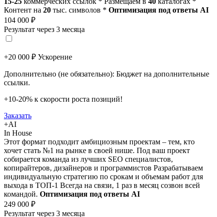
15-25
коммерческих ссылок *
Размещаем в
40
каталогах *
Контент на
20
тыс. символов *
Оптимизация под ответы AI
104 000 ₽
Результат через 3 месяца
+20 000 ₽ Ускорение
Дополнительно (не обязательно): Бюджет на дополнительные
ссылки.
+10-20% к скорости роста позиций!
Заказать
+AI
In House
Этот формат подходит амбициозным проектам – тем, кто
хочет стать №1 на рынке в своей нише.
Под ваш проект
собирается команда из лучших SEO специалистов,
копирайтеров, дизайнеров и программистов
Разрабатываем
индивидуальную стратегию по срокам и объемам работ для
выхода в ТОП-1
Всегда на связи, 1 раз в месяц созвон всей
командой.
Оптимизация под ответы AI
249 000 ₽
Результат через 3 месяца