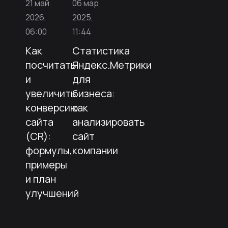
21 май
06 мар
2026,
2025,
06:00
11:44
Как
Статистика
посчитать
Яндекс.Метрики
и
для
увеличить
бизнеса:
конверсию
как
сайта
анализировать
(CR):
сайт
формулы,
компании
примеры
и план
улучшений