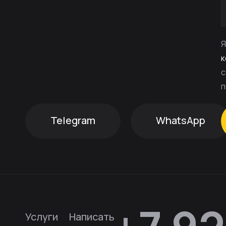
Я
к
с
п
Telegram
WhatsApp
Услуги
Написать